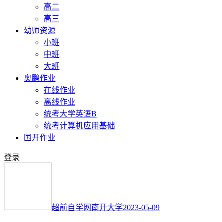
高二
高三
幼师资源
小班
中班
大班
奥鹏作业
在线作业
离线作业
统考大学英语B
统考计算机应用基础
国开作业
登录
超前自学网
南开大学
2023-05-09