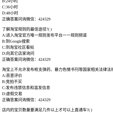
B:24小时
C:36小时
D:48小时
正确答案问询微信：424329
了解淘宝规则的最佳途径?( )
A:进入淘宝官方唯一规则发布平台一一规则频道
B:到Google搜索
C:到淘宝社区看帖
D:向其它店家询问
正确答案问询微信：424329
淘宝上不允许发布枪支弹药、暴力色情书刊等国家相关法律法规所
A:恶意评价
B:竞拍不买
C:发布违禁信息和滥发信息
D:虚假交易
正确答案问询微信：424329
店内的宝贝数量要满足几件以上才可以上直通车?( )