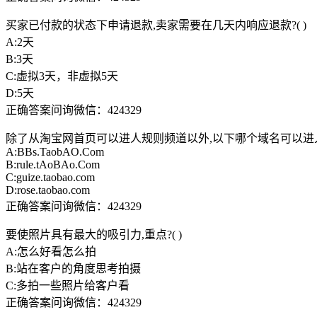
买家已付款的状态下申请退款,卖家需要在几天内响应退款?( )
A:2天
B:3天
C:虚拟3天，非虚拟5天
D:5天
正确答案问询微信：424329
除了从淘宝网首页可以进人规则频道以外,以下哪个域名可以进入规
A:BBs.TaobAO.Com
B:rule.tAoBAo.Com
C:guize.taobao.com
D:rose.taobao.com
正确答案问询微信：424329
要使照片具有最大的吸引力,重点?( )
A:怎么好看怎么拍
B:站在客户的角度思考拍摄
C:多拍一些照片给客户看
正确答案问询微信：424329