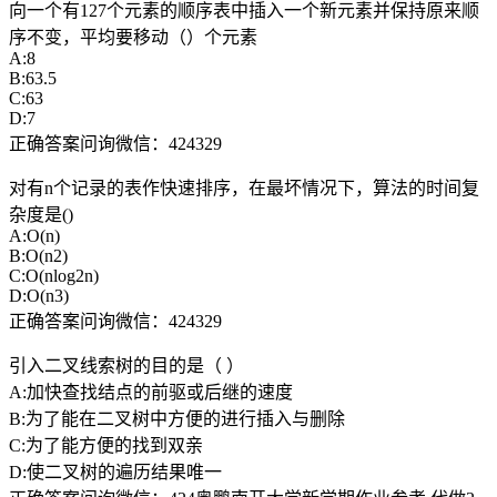
向一个有127个元素的顺序表中插入一个新元素并保持原来顺
序不变，平均要移动（）个元素
A:8
B:63.5
C:63
D:7
正确答案问询微信：424329
对有n个记录的表作快速排序，在最坏情况下，算法的时间复
杂度是()
A:O(n)
B:O(n2)
C:O(nlog2n)
D:O(n3)
正确答案问询微信：424329
引入二叉线索树的目的是（ ）
A:加快查找结点的前驱或后继的速度
B:为了能在二叉树中方便的进行插入与删除
C:为了能方便的找到双亲
D:使二叉树的遍历结果唯一