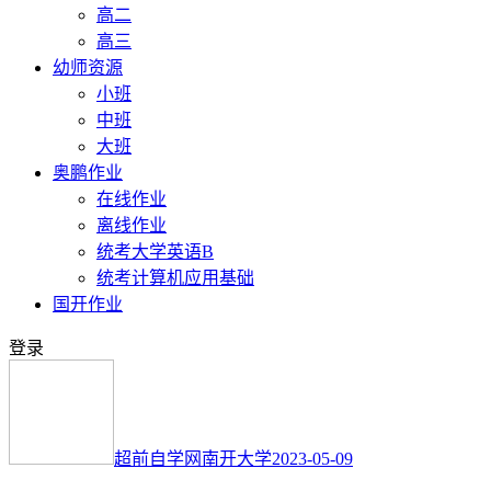
高二
高三
幼师资源
小班
中班
大班
奥鹏作业
在线作业
离线作业
统考大学英语B
统考计算机应用基础
国开作业
登录
超前自学网
南开大学
2023-05-09