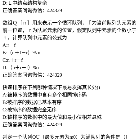
D:Ｌ中结点结构复杂
正确答案问询微信：424329
数组Ｑ［ｎ］用来表示一个循环队列，ｆ为当前队列头元素的
前一位置，ｒ为队尾元素的位置，假定队列中元素的个数小于
ｎ，计算队列中元素的公式为
A:r－f
B:（n＋f－r）% n
C:n＋r－f
D:（n＋r－f）% n
正确答案问询微信：424329
快速排序在下列哪种情况下最易发挥其长处()
A:被排序的数据中含有多个相同排序码
B:被排序的数据已基本有序
C:被排序的数据完全无序
D:被排序的数据中的最大值和最小值相差悬殊
正确答案问询微信：424329
判定一个队列QU（最多元素为m0）为满队列的条件是（）