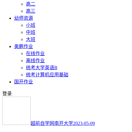
高二
高三
幼师资源
小班
中班
大班
奥鹏作业
在线作业
离线作业
统考大学英语B
统考计算机应用基础
国开作业
登录
超前自学网
南开大学
2023-05-09