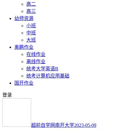
高二
高三
幼师资源
小班
中班
大班
奥鹏作业
在线作业
离线作业
统考大学英语B
统考计算机应用基础
国开作业
登录
超前自学网
南开大学
2023-05-09