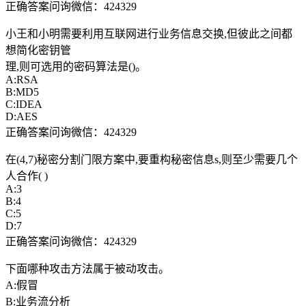
正确答案问询微信：424329
小王和小明需要利用互联网进行业务信息交换,但彼此之间都
想简化密钥管
理,则可选用的密码算法是()。
A:RSA
B:MD5
C:IDEA
D:AES
正确答案问询微信：424329
在(4,7)秘密分割门限方案中,要重构秘密信息s,则至少需要几个
人合作( )
A:3
B:4
C:5
D:7
正确答案问询微信：424329
下面哪种攻击方法属于被动攻击。
A:假冒
B:业务流分析