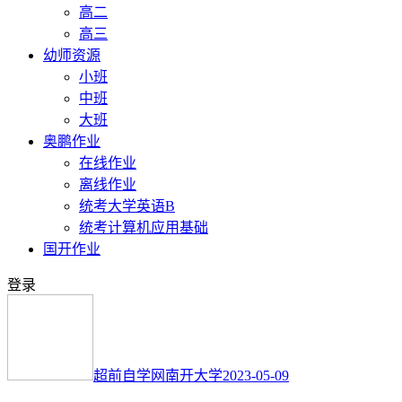
高二
高三
幼师资源
小班
中班
大班
奥鹏作业
在线作业
离线作业
统考大学英语B
统考计算机应用基础
国开作业
登录
超前自学网
南开大学
2023-05-09