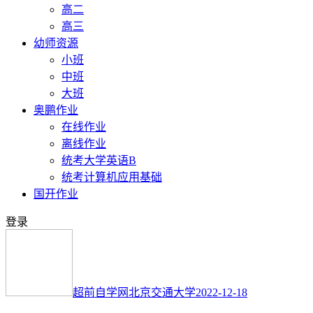
高二
高三
幼师资源
小班
中班
大班
奥鹏作业
在线作业
离线作业
统考大学英语B
统考计算机应用基础
国开作业
登录
超前自学网
北京交通大学
2022-12-18