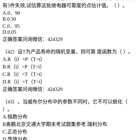
有5件失效,试估算这批继电器可靠度的点估计值。（ ）。
A.0．90
B.0.50
C.0．95
D.0.05
正确答案问询微信：424329
（42）设T为产品寿命的随机变量，则可靠 度函数为（ ）。
A.R（t）=P（T>t）
B.R（t）=P（T<t）
C.R（t）=T（T>t）
D.R（t）=T（T<t）
正确答案问询微信：424329
（43）。当威布尔分布中的参数不同时，它不可以蜕化（
）。
A.指数分布
B奥鹏北京交通大学期末考试题集参考.瑞利分布
C.正态分布
D.等值分布