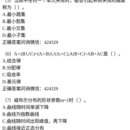
（5）当其中任何一个单元失效时，都会引起系统失效的路集
称为（ ）。
A.最小路集
B.最小割集
C.最小交集
D.最小子集
正确答案问询微信：424329
（6）A∩(B∪C)=(A∩B)∪(A∩C),A(B+C)=AB+AC是（ ）。
A.结合律
B.分配律
C.吸收率
D.基元律
正确答案问询微信：424329
（7）威布尔分布的形状参数m=1时（ ）。
A.曲线随时间单调下降
B.曲线为指数曲线
C.曲线随时间出现峰值，再下降
D.曲线接近正态分布