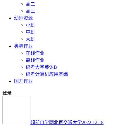
高二
高三
幼师资源
小班
中班
大班
奥鹏作业
在线作业
离线作业
统考大学英语B
统考计算机应用基础
国开作业
登录
超前自学网
北京交通大学
2022-12-18