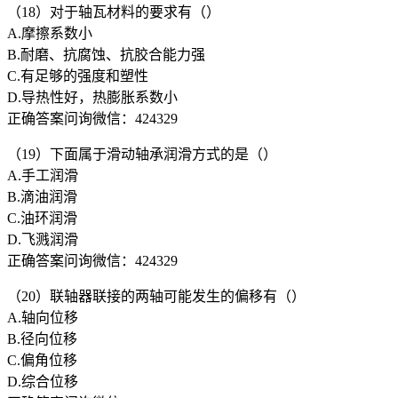
（18）对于轴瓦材料的要求有（）
A.摩擦系数小
B.耐磨、抗腐蚀、抗胶合能力强
C.有足够的强度和塑性
D.导热性好，热膨胀系数小
正确答案问询微信：424329
（19）下面属于滑动轴承润滑方式的是（）
A.手工润滑
B.滴油润滑
C.油环润滑
D.飞溅润滑
正确答案问询微信：424329
（20）联轴器联接的两轴可能发生的偏移有（）
A.轴向位移
B.径向位移
C.偏角位移
D.综合位移