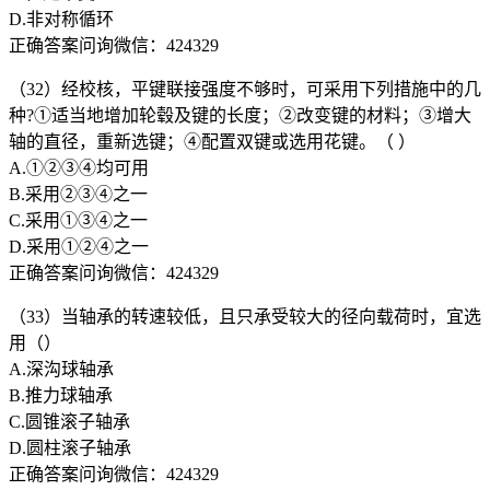
D.非对称循环
正确答案问询微信：424329
（32）经校核，平键联接强度不够时，可采用下列措施中的几
种?①适当地增加轮毂及键的长度；②改变键的材料；③增大
轴的直径，重新选键；④配置双键或选用花键。（ ）
A.①②③④均可用
B.采用②③④之一
C.采用①③④之一
D.采用①②④之一
正确答案问询微信：424329
（33）当轴承的转速较低，且只承受较大的径向载荷时，宜选
用（）
A.深沟球轴承
B.推力球轴承
C.圆锥滚子轴承
D.圆柱滚子轴承
正确答案问询微信：424329