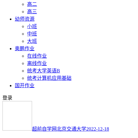
高二
高三
幼师资源
小班
中班
大班
奥鹏作业
在线作业
离线作业
统考大学英语B
统考计算机应用基础
国开作业
登录
超前自学网
北京交通大学
2022-12-18