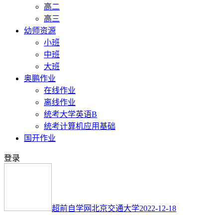
高二
高三
幼师资源
小班
中班
大班
奥鹏作业
在线作业
离线作业
统考大学英语B
统考计算机应用基础
国开作业
登录
超前自学网
北京交通大学
2022-12-18