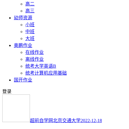
高二
高三
幼师资源
小班
中班
大班
奥鹏作业
在线作业
离线作业
统考大学英语B
统考计算机应用基础
国开作业
登录
超前自学网
北京交通大学
2022-12-18