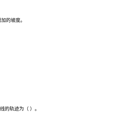
增加的坡度。
。
线的轨迹为（ ）。