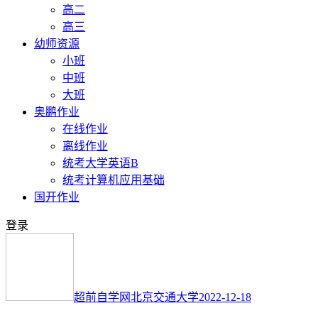
高二
高三
幼师资源
小班
中班
大班
奥鹏作业
在线作业
离线作业
统考大学英语B
统考计算机应用基础
国开作业
登录
超前自学网
北京交通大学
2022-12-18