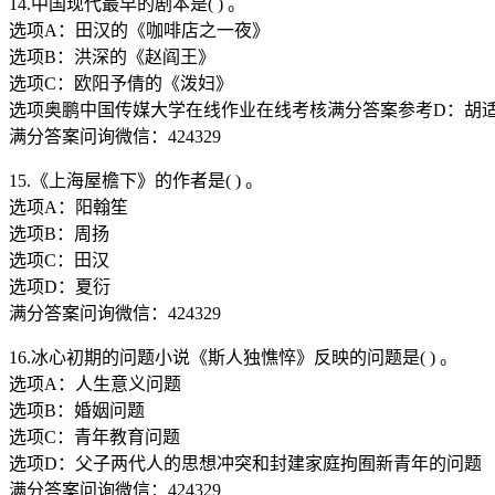
14.中国现代最早的剧本是( ) 。
选项A：田汉的《咖啡店之一夜》
选项B：洪深的《赵阎王》
选项C：欧阳予倩的《泼妇》
选项奥鹏中国传媒大学在线作业在线考核满分答案参考D：胡
满分答案问询微信：424329
15.《上海屋檐下》的作者是( ) 。
选项A：阳翰笙
选项B：周扬
选项C：田汉
选项D：夏衍
满分答案问询微信：424329
16.冰心初期的问题小说《斯人独憔悴》反映的问题是( ) 。
选项A：人生意义问题
选项B：婚姻问题
选项C：青年教育问题
选项D：父子两代人的思想冲突和封建家庭拘囿新青年的问题
满分答案问询微信：424329