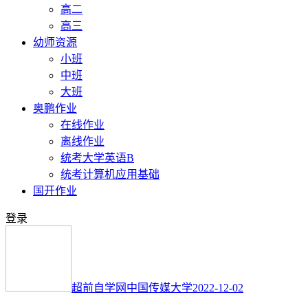
高二
高三
幼师资源
小班
中班
大班
奥鹏作业
在线作业
离线作业
统考大学英语B
统考计算机应用基础
国开作业
登录
超前自学网
中国传媒大学
2022-12-02