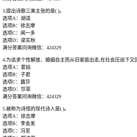
3.提出诗歌三美主张的是( )。
选项A：胡适
选项B：徐志摩
选项C：闻一多
选项D：梁实秋
满分答案问询微信：424329
4.为追求个性解放、婚姻自主而从旧家庭出走,在社会压迫下又回
选项A：爱姑
选项B：子君
选项C：露莎
选项D：莎菲
满分答案问询微信：424329
5.被称为诗怪的现代诗人是( )。
选项A：徐志摩
选项B：李金发
选项C：冯至