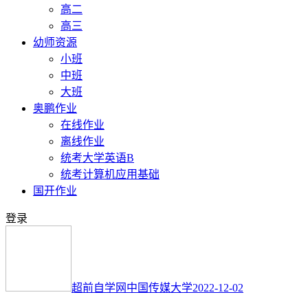
高二
高三
幼师资源
小班
中班
大班
奥鹏作业
在线作业
离线作业
统考大学英语B
统考计算机应用基础
国开作业
登录
超前自学网
中国传媒大学
2022-12-02